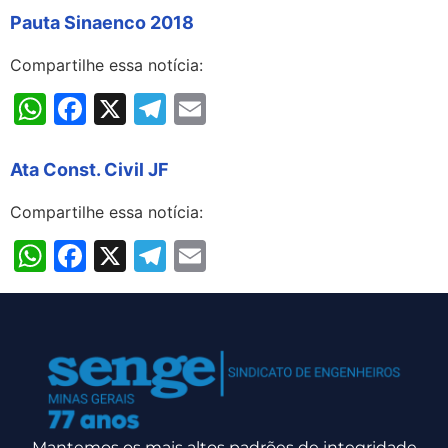
Pauta Sinaenco 2018
Compartilhe essa notícia:
WhatsApp
Facebook
X
Telegram
Email
Ata Const. Civil JF
Compartilhe essa notícia:
WhatsApp
Facebook
X
Telegram
Email
Mantemos os mais altos padrões de integridade