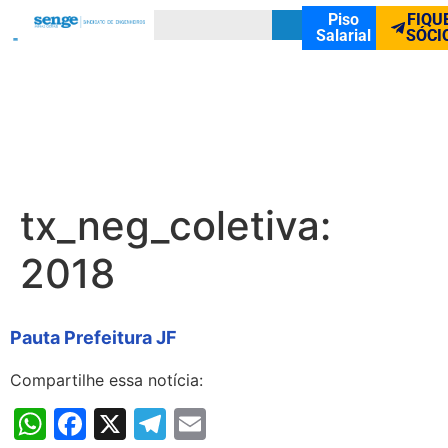
Piso
FIQU
Salarial
SÓCI
tx_neg_coletiva:
2018
Pauta Prefeitura JF
Compartilhe essa notícia:
WhatsApp
Facebook
X
Telegram
Email