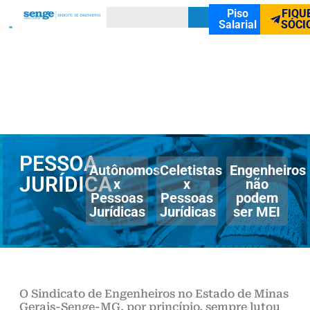
Piso
FIQU
Salarial
SÓCI
PESSOA
Autônomos
Celetistas
Engenheiros
JURÍDICA
x
x
não
Pessoas
Pessoas
podem
Jurídicas
Jurídicas
ser MEI
O Sindicato de Engenheiros no Estado de Minas
Gerais-Senge-MG, por princípio, sempre lutou