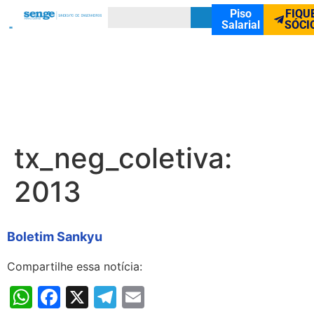
Piso
FIQU
Salarial
SÓCI
tx_neg_coletiva:
2013
Boletim Sankyu
Compartilhe essa notícia:
WhatsApp
Facebook
X
Telegram
Email