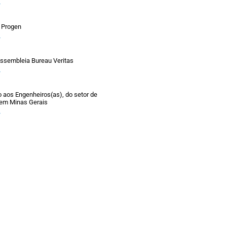
»
 Progen
»
ssembleia Bureau Veritas
»
aos Engenheiros(as), do setor de
 em Minas Gerais
»