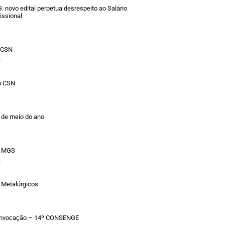
novo edital perpetua desrespeito ao Salário
issional
»
o CSN
»
o CSN
»
 de meio do ano
»
a MGS
»
 Metalúrgicos
»
Convocação – 14º CONSENGE