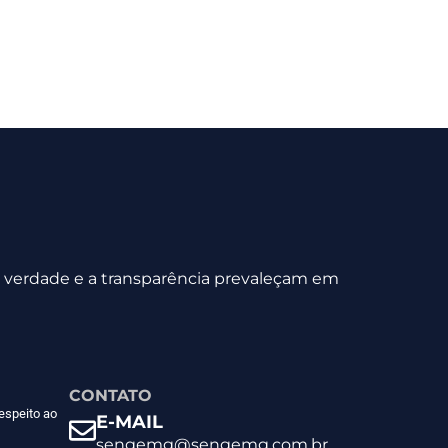
 a verdade e a transparência prevaleçam em
CONTATO
espeito ao
E-MAIL
sengemg@sengemg.com.br