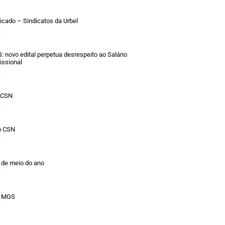
ficado – Sindicatos da Urbel
»
novo edital perpetua desrespeito ao Salário
issional
»
o CSN
»
o CSN
»
 de meio do ano
»
a MGS
»