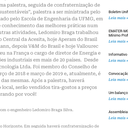
ma palestra, seguida de confraternização de
ustentáveis”, palestra a ser ministrada pelo
Boletim Uni
mado pelo Escola de Engenharia da UFMG, em
Leia mais 
 e conhecimento das melhores práticas num
EMATER-MG: 
utras atividades, Ledomiro Braga trabalhou
Mínimo Prof
Central da Acesita, hoje Aperam do Brasil
Leia mais 
ann, depois V&M do Brasil e hoje Vallourec
eu na França o cargo de diretor de Energia e
Informativ
es industriais em mais de 20 países. Desde
Leia mais 
ecnologia Ltda. Foi membro do Conselho de
o de 2018 e março de 2019 e, atualmente, é
Convocaçã
 das mesmas. Após a palestra, haverá
Leia mais 
local, serão vendidos tira-gostos a preços
Um balanço
rando por você!
Leia mais 
com o engenheiro Ledomiro Braga Silva.
Assemblei
Leia mais 
lo Horizonte. Em seguida haverá confraternização de