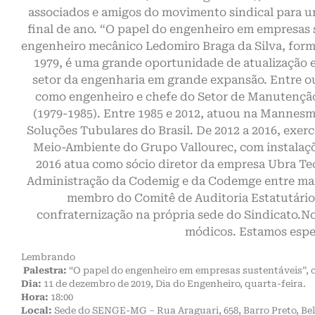
associados e amigos do movimento sindical para u
final de ano. “O papel do engenheiro em empresas s
engenheiro mecânico Ledomiro Braga da Silva, for
1979, é uma grande oportunidade de atualização
setor da engenharia em grande expansão. Entre o
como engenheiro e chefe do Setor de Manutenção 
(1979-1985). Entre 1985 e 2012, atuou na Mannesm
Soluções Tubulares do Brasil. De 2012 a 2016, exerc
Meio-Ambiente do Grupo Vallourec, com instalaçõ
2016 atua como sócio diretor da empresa Ubra T
Administração da Codemig e da Codemge entre març
membro do Comitê de Auditoria Estatutário
confraternização na própria sede do Sindicato.No 
módicos. Estamos espe
Lembrando
Palestra:
“O papel do engenheiro em empresas sustentáveis”, 
Dia:
11 de dezembro de 2019, Dia do Engenheiro, quarta-feira.
Hora:
18:00
Local:
Sede do SENGE-MG – Rua Araguari, 658, Barro Preto, Be