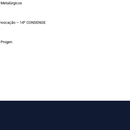
 Metalúrgicos
»
Convocação – 14º CONSENGE
»
 Progen
»