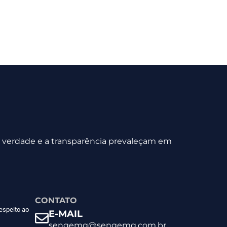
 a verdade e a transparência prevaleçam em
CONTATO
espeito ao
E-MAIL
sengemg@sengemg.com.br