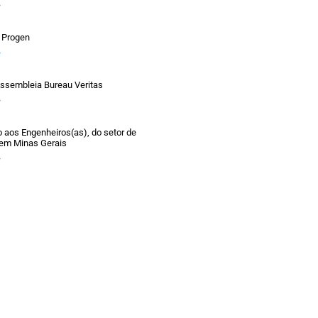
»
 Progen
»
ssembleia Bureau Veritas
»
aos Engenheiros(as), do setor de
 em Minas Gerais
»