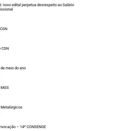
novo edital perpetua desrespeito ao Salário
issional
»
o CSN
»
o CSN
»
 de meio do ano
»
a MGS
»
 Metalúrgicos
»
Convocação – 14º CONSENGE