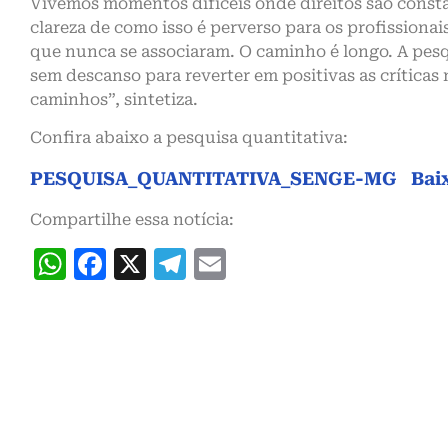
Vivemos momentos difíceis onde direitos são cons
clareza de como isso é perverso para os profissiona
que nunca se associaram. O caminho é longo. A pesq
sem descanso para reverter em positivas as críticas
caminhos”, sintetiza.
Confira abaixo a pesquisa quantitativa:
PESQUISA_QUANTITATIVA_SENGE-MG
Bai
Compartilhe essa notícia:
WhatsApp
Facebook
X
Telegram
Email