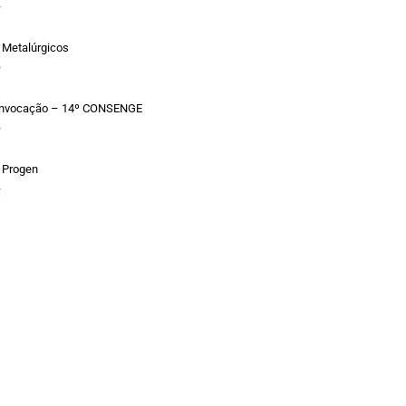
»
 Metalúrgicos
»
Convocação – 14º CONSENGE
»
 Progen
»