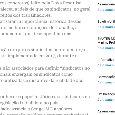
ros concretos) feito pela Doxa Pesquisa
Assembleia
eceu a ideia de que os sindicatos, no geral,
Leia mais 
eitos dos trabalhadores.
atizaram a importância histórica dessas
Boletim Uni
l de melhores condições de trabalho, a
Leia mais 
el fundamental que desempenham nas
EMATER-MG: 
Mínimo Prof
Leia mais 
pção de que os sindicatos perderam força
hista implementada em 2017, durante o
Informativ
Leia mais 
 não associados para definir “sindicatos no
ssionais enxergam os sindicatos como
Convocaçã
cratizadas e distantes da realidade dos
Leia mais 
Um balanço
nhecer o papel histórico dos sindicatos na
Leia mais 
egislação trabalhista no país.
 lado, associa o Senge-MG a valores
Assemblei