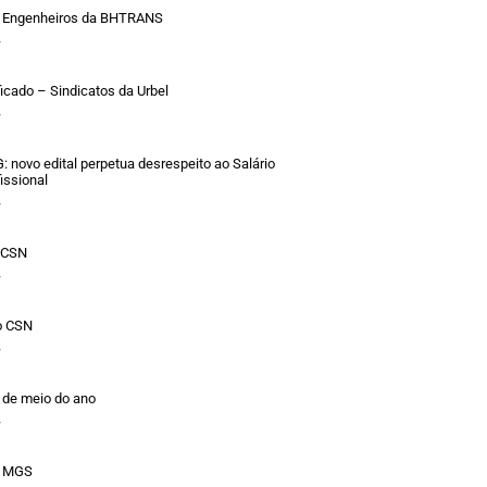
 Engenheiros da BHTRANS
»
ficado – Sindicatos da Urbel
»
novo edital perpetua desrespeito ao Salário
issional
»
o CSN
»
o CSN
»
 de meio do ano
»
a MGS