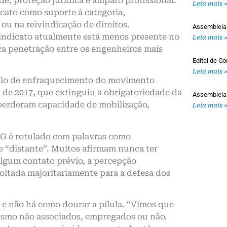
, proteção jurídica e amparo profissional.
Leia mais 
icato como suporte à categoria,
 na reivindicação de direitos.
Assembleia
sindicato atualmente está menos presente no
Leia mais 
a penetração entre os engenheiros mais
Edital de 
Leia mais 
amplo de enfraquecimento do movimento
a de 2017, que extinguiu a obrigatoriedade da
Assembleia
perderam capacidade de mobilização,
Leia mais 
MG é rotulado com palavras como
e “distante”. Muitos afirmam nunca ter
lgum contato prévio, a percepção
oltada majoritariamente para a defesa dos
 e não há como dourar a pílula. “Vimos que
esmo não associados, empregados ou não.