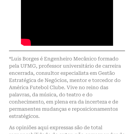
*Luis Borges é Engenheiro Mecânico formado
pela UFMG, professor universitário de carreira
encerrada, consultor especialista em Gestão
Estratégica de Negócios, mentor e torcedor do
América Futebol Clube. Vive no reino das
palavras, da música, do teatro e do
conhecimento, em plena era da incerteza e de
permanentes mudanças e reposicionamentos
estratégicos.
As opiniões aqui expressas são de total