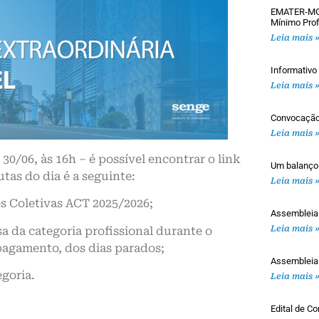
EMATER-MG: 
Mínimo Prof
Leia mais 
Informativ
Leia mais 
Convocaçã
Leia mais 
30/06, às 16h – é possível encontrar o link
Um balanço
tas do dia é a seguinte:
Leia mais 
es Coletivas ACT 2025/2026;
Assemblei
Leia mais 
a da categoria profissional durante o
 pagamento, dos dias parados;
Assembleia
egoria.
Leia mais 
Edital de 