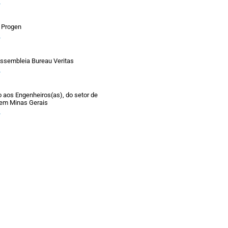
»
 Progen
»
ssembleia Bureau Veritas
»
aos Engenheiros(as), do setor de
 em Minas Gerais
»