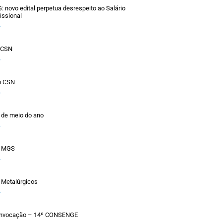
novo edital perpetua desrespeito ao Salário
issional
»
o CSN
»
o CSN
»
 de meio do ano
»
a MGS
»
 Metalúrgicos
»
Convocação – 14º CONSENGE