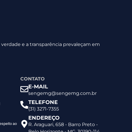
 a verdade e a transparência prevaleçam em
CONTATO
E-MAIL
sengemg@sengemg.com.br
TELEFONE
l
(31) 3271-7355
ENDEREÇO
espeito ao
R. Araguari, 658 - Barro Preto -
Belo Horizonte - MG, 30190-114