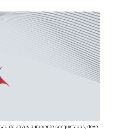
iação de ativos duramente conquistados, deve