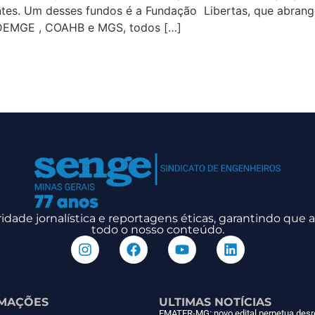
tes. Um desses fundos é a Fundação Libertas, que abrange
DEMGE , COAHB e MGS, todos […]
dade jornalística e reportagens éticas, garantindo que
todo o nosso conteúdo.
MAÇÕES
ULTIMAS NOTÍCIAS
EMATER-MG: novo edital perpetua desr