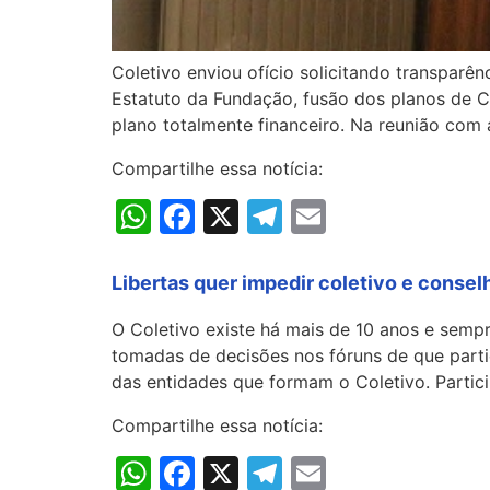
Coletivo enviou ofício solicitando transparê
Estatuto da Fundação, fusão dos planos de C
plano totalmente financeiro. Na reunião com a
Compartilhe essa notícia:
WhatsApp
Facebook
X
Telegram
Email
Libertas quer impedir coletivo e conse
O Coletivo existe há mais de 10 anos e sempr
tomadas de decisões nos fóruns de que parti
das entidades que formam o Coletivo. Partic
Compartilhe essa notícia:
WhatsApp
Facebook
X
Telegram
Email