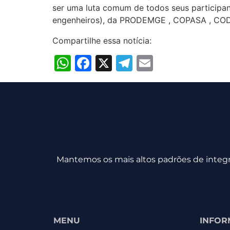
ser uma luta comum de todos seus participan
engenheiros), da PRODEMGE , COPASA , CO
Compartilhe essa notícia:
WhatsApp
Facebook
X
Telegram
Email
Mantemos os mais altos padrões de integri
MENU
INFOR