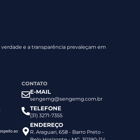
 a verdade e a transparência prevaleçam em
CONTATO
E-MAIL
sengemg@sengemg.com.br
TELEFONE
l
(31) 3271-7355
ENDEREÇO
espeito ao
R. Araguari, 658 - Barro Preto -
Belo Horizonte - MG, 30190-114