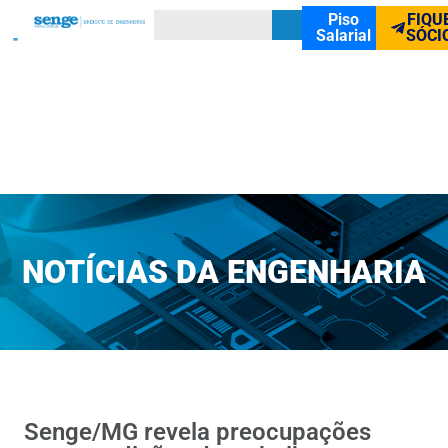
Piso
FIQU
Salarial
SÓCI
NOTÍCIAS DA ENGENHARIA
Senge/MG revela preocupações