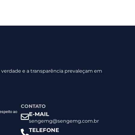
 a verdade e a transparência prevaleçam em
CONTATO
espeito ao
E-MAIL
sengemg@sengemg.com.br
TELEFONE