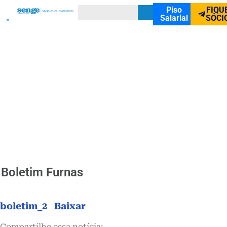
Piso
FIQU
Salarial
SÓCI
Boletim Furnas
boletim_2
Baixar
Compartilhe essa notícia: