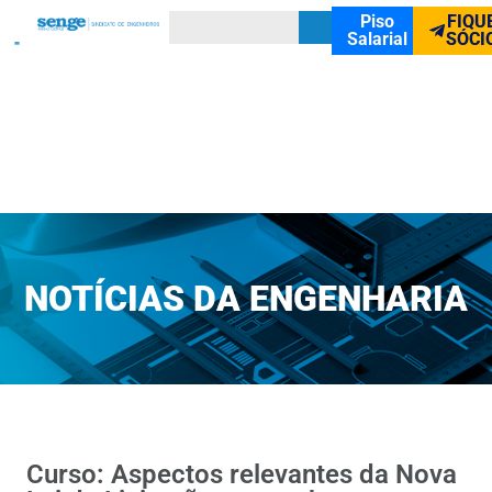
Piso
FIQU
Salarial
SÓCI
NOTÍCIAS DA ENGENHARIA
Curso: Aspectos relevantes da Nova