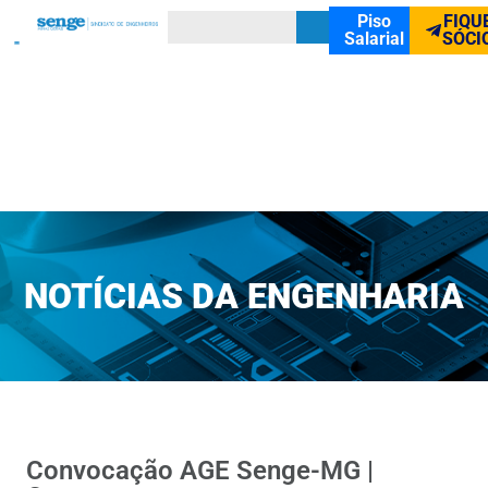
Piso
FIQU
Salarial
SÓCI
NOTÍCIAS DA ENGENHARIA
Convocação AGE Senge-MG |