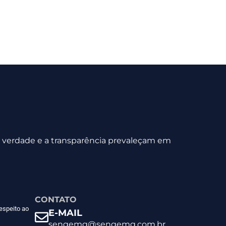
 a verdade e a transparência prevaleçam em
CONTATO
espeito ao
E-MAIL
sengemg@sengemg.com.br