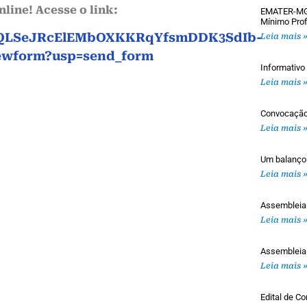
nline! Acesse o link:
EMATER-MG: 
Mínimo Prof
AIpQLSeJRcElEMbOXKKRqYfsmDDK3SdIb-
Leia mais 
ewform?usp=send_form
Informativ
Leia mais 
Convocaçã
Leia mais 
Um balanço
Leia mais 
Assemblei
Leia mais 
Assembleia
Leia mais 
Edital de 