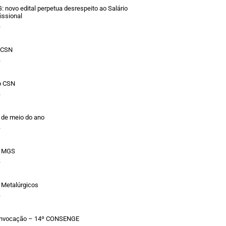
novo edital perpetua desrespeito ao Salário
issional
»
o CSN
»
o CSN
»
 de meio do ano
»
a MGS
»
 Metalúrgicos
»
Convocação – 14º CONSENGE