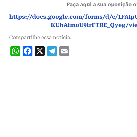
Faça aqui a sua oposição o
https://docs.google.com/forms/d/e/1F
KUhAfmoU9trFTRE_Qyeg/vi
Compartilhe essa notícia:
WhatsApp
Facebook
X
Telegram
Email