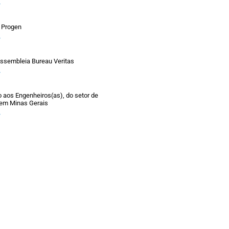
»
 Progen
»
ssembleia Bureau Veritas
»
aos Engenheiros(as), do setor de
 em Minas Gerais
»