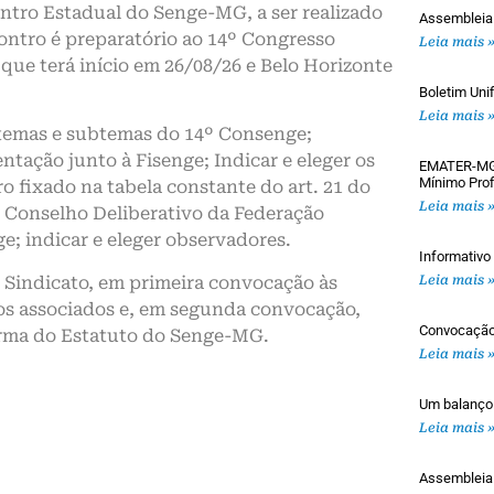
ntro Estadual do Senge-MG, a ser realizado
Assembleia
contro é preparatório ao 14º Congresso
Leia mais 
que terá início em 26/08/26 e Belo Horizonte
Boletim Uni
Leia mais 
 temas e subtemas do 14º Consenge;
ntação junto à Fisenge; Indicar e eleger os
EMATER-MG: 
Mínimo Prof
 fixado na tabela constante do art. 21 do
Leia mais 
 Conselho Deliberativo da Federação
e; indicar e eleger observadores.
Informativ
 Sindicato, em primeira convocação às
Leia mais 
os associados e, em segunda convocação,
Convocaçã
orma do Estatuto do Senge-MG.
Leia mais 
Um balanço
Leia mais 
Assemblei