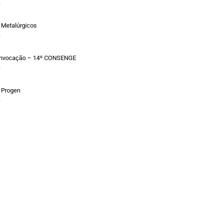
»
 Metalúrgicos
»
Convocação – 14º CONSENGE
»
 Progen
»