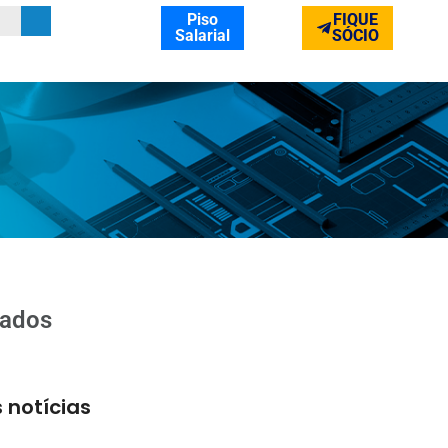
Piso
FIQUE
Salarial
SÓCIO
gados
 notícias