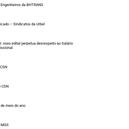
 Engenheiros da BHTRANS
»
ficado – Sindicatos da Urbel
»
novo edital perpetua desrespeito ao Salário
issional
»
o CSN
»
o CSN
»
 de meio do ano
»
a MGS