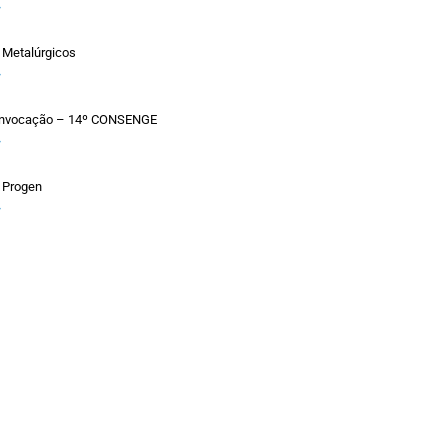
»
 Metalúrgicos
»
Convocação – 14º CONSENGE
»
 Progen
»