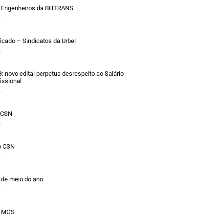
 Engenheiros da BHTRANS
»
ficado – Sindicatos da Urbel
»
novo edital perpetua desrespeito ao Salário
issional
»
o CSN
»
o CSN
»
 de meio do ano
»
a MGS