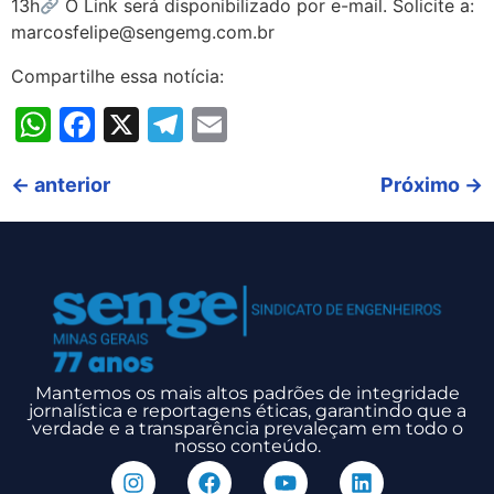
13h
O Link será disponibilizado por e-mail. Solicite a:
marcosfelipe@sengemg.com.br
Compartilhe essa notícia:
WhatsApp
Facebook
X
Telegram
Email
←
anterior
Próximo
→
Mantemos os mais altos padrões de integridade
jornalística e reportagens éticas, garantindo que a
verdade e a transparência prevaleçam em todo o
nosso conteúdo.