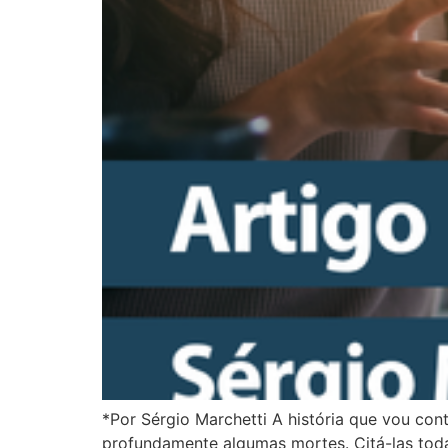
*Por Sérgio Marchetti A história que vou con
profundamente algumas mortes. Citá-las todas