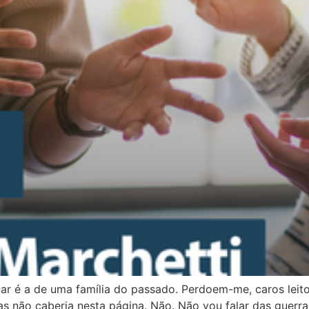
tar é a de uma família do passado. Perdoem-me, caros leito
 não caberia nesta página. Não. Não vou falar das guerras,