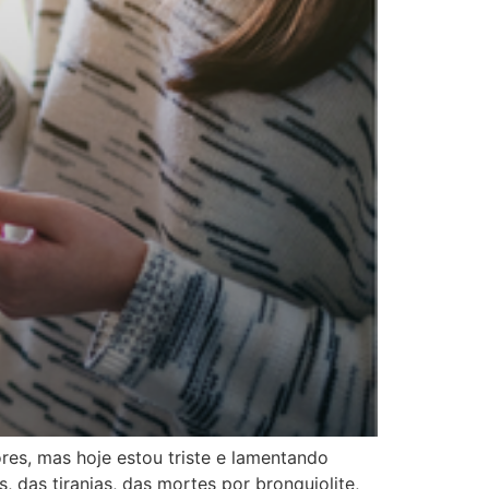
res, mas hoje estou triste e lamentando
 das tiranias, das mortes por bronquiolite,