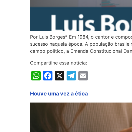
Por Luis Borges* Em 1984, o cantor e compos
sucesso naquela época. A população brasileir
campo político, a Emenda Constitucional Dan
Compartilhe essa notícia:
WhatsApp
Facebook
X
Telegram
Email
Houve uma vez a ética