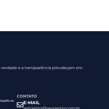
 a verdade e a transparência prevaleçam em
CONTATO
espeito ao
E-MAIL
sengemg@sengemg.com.br