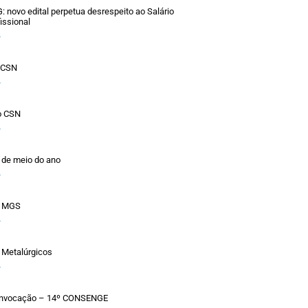
novo edital perpetua desrespeito ao Salário
issional
»
o CSN
»
o CSN
»
 de meio do ano
»
a MGS
»
 Metalúrgicos
»
Convocação – 14º CONSENGE