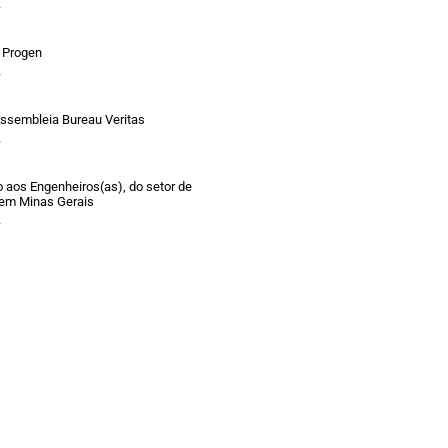
»
 Progen
»
ssembleia Bureau Veritas
»
aos Engenheiros(as), do setor de
 em Minas Gerais
»