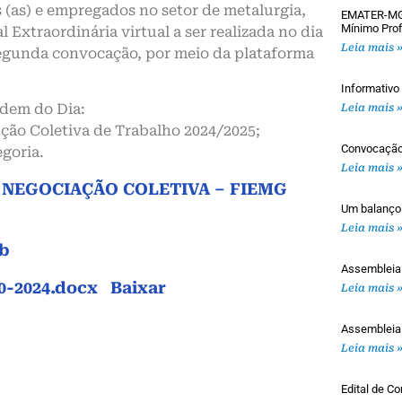
as) e empregados no setor de metalurgia,
EMATER-MG: 
Mínimo Prof
 Extraordinária virtual a ser realizada no dia
Leia mais 
segunda convocação, por meio da plataforma
Informativ
rdem do Dia:
Leia mais 
ção Coletiva de Trabalho 2024/2025;
Convocaçã
egoria.
Leia mais 
DE NEGOCIAÇÃO COLETIVA – FIEMG
Um balanço
Leia mais 
ob
Assemblei
0-2024.docx
Baixar
Leia mais 
Assembleia
Leia mais 
Edital de 