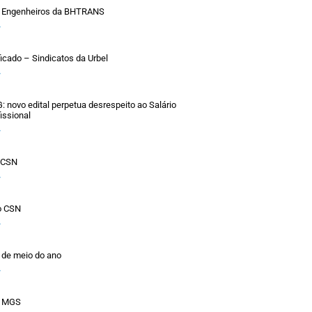
 Engenheiros da BHTRANS
»
ficado – Sindicatos da Urbel
»
novo edital perpetua desrespeito ao Salário
issional
»
o CSN
»
o CSN
»
 de meio do ano
»
a MGS