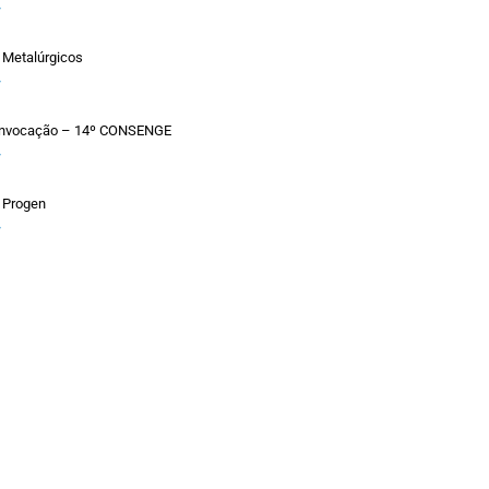
»
 Metalúrgicos
»
Convocação – 14º CONSENGE
»
 Progen
»