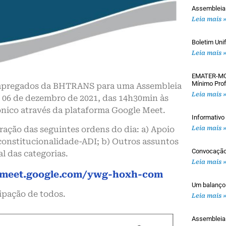
Assembleia
Leia mais 
Boletim Uni
Leia mais 
EMATER-MG: 
Mínimo Prof
mpregados da BHTRANS para uma Assembleia
Leia mais 
ia 06 de dezembro de 2021, das 14h30min às
nico através da plataforma Google Meet.
Informativ
Leia mais 
ração das seguintes ordens do dia: a) Apoio
onstitucionalidade-ADI; b) Outros assuntos
Convocaçã
al das categorias.
Leia mais 
/meet.google.com/ywg-hoxh-com
Um balanço
ipação de todos.
Leia mais 
Assemblei