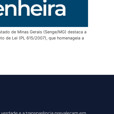
Estado de Minas Gerais (Senge/MG) destaca a
jeto de Lei (PL 615/2007), que homenageia a
 a verdade e a transparência prevaleçam em