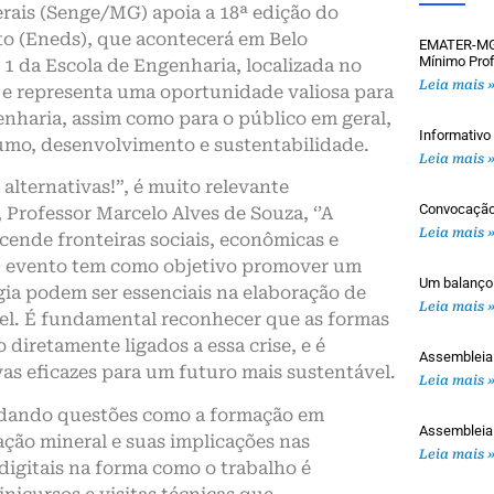
rais (Senge/MG) apoia a 18ª edição do
o (Eneds), que acontecerá em Belo
EMATER-MG: 
Mínimo Prof
 1 da Escola de Engenharia, localizada no
Leia mais 
e representa uma oportunidade valiosa para
enharia, assim como para o público em geral,
Informativ
umo, desenvolvimento e sustentabilidade.
Leia mais 
alternativas!”, é muito relevante
Convocaçã
Professor Marcelo Alves de Souza, ‘’A
Leia mais 
cende fronteiras sociais, econômicas e
 O evento tem como objetivo promover um
Um balanço
gia podem ser essenciais na elaboração de
Leia mais 
el. É fundamental reconhecer que as formas
iretamente ligados a essa crise, e é
Assemblei
as eficazes para um futuro mais sustentável.
Leia mais 
rdando questões como a formação em
Assembleia
ação mineral e suas implicações nas
Leia mais 
igitais na forma como o trabalho é