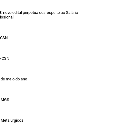
novo edital perpetua desrespeito ao Salário
issional
»
o CSN
»
o CSN
»
 de meio do ano
»
a MGS
»
 Metalúrgicos
»