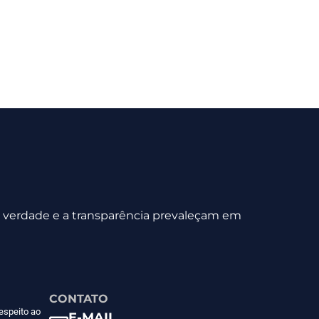
 a verdade e a transparência prevaleçam em
CONTATO
espeito ao
E-MAIL