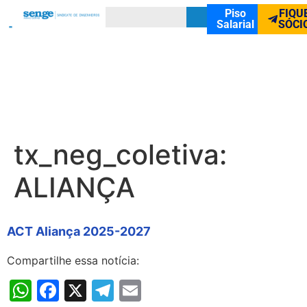
Piso
FIQU
Salarial
SÓCI
tx_neg_coletiva:
ALIANÇA
ACT Aliança 2025-2027
Compartilhe essa notícia:
WhatsApp
Facebook
X
Telegram
Email