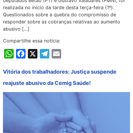
deputados Betão (PT) e Gustavo Valadares (PMN), foi
realizada no início da tarde desta terça-feira (1º).
Questionados sobre a quebra do compromisso de
responder sobre as cobranças relativas ao aumento
abusivo […]
Compartilhe essa notícia:
WhatsApp
Facebook
X
Telegram
Email
Vitória dos trabalhadores: Justiça suspende
reajuste abusivo da Cemig Saúde!