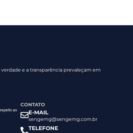
 a verdade e a transparência prevaleçam em
CONTATO
espeito ao
E-MAIL
sengemg@sengemg.com.br
TELEFONE