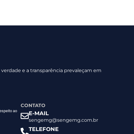
 a verdade e a transparência prevaleçam em
CONTATO
espeito ao
E-MAIL
sengemg@sengemg.com.br
TELEFONE