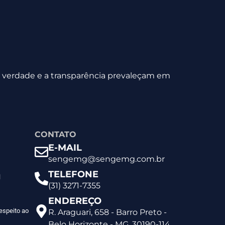
 a verdade e a transparência prevaleçam em
CONTATO
E-MAIL
sengemg@sengemg.com.br
TELEFONE
l
(31) 3271-7355
ENDEREÇO
espeito ao
R. Araguari, 658 - Barro Preto -
Belo Horizonte - MG, 30190-114