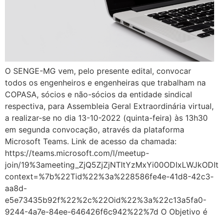
O SENGE-MG vem, pelo presente edital, convocar
todos os engenheiros e engenheiras que trabalham na
COPASA, sócios e não-sócios da entidade sindical
respectiva, para Assembleia Geral Extraordinária virtual,
a realizar-se no dia 13-10-2022 (quinta-feira) às 13h30
em segunda convocação, através da plataforma
Microsoft Teams. Link de acesso da chamada:
https://teams.microsoft.com/l/meetup-
join/19%3ameeting_ZjQ5ZjZjNTItYzMxYi00ODIxLWJkOD
context=%7b%22Tid%22%3a%228586fe4e-41d8-42c3-
aa8d-
e5e73435b92f%22%2c%22Oid%22%3a%22c13a5fa0-
9244-4a7e-84ee-646426f6c942%22%7d O Objetivo é